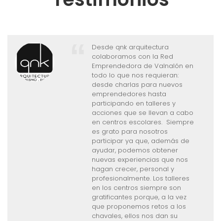
En Anchoas Hazas hemos
participado en los Retos que
Valnalón lanza a los institutos,
trabajamos con alumnos de
bachillerato, les contamos
nuestra experiencia
emprendedora y los logros que
hemos conseguido en nuestra
corta andadura y ¡les lanzamos
un reto! . Necesitábamos ideas
para el lanzamiento de una
nueva línea de producto y su
imagen corporativa. La
experiencia fue muy productiva,
divertida y sobre todo muy
fresca, Nos encantó cómo se
organizaron, cómo trabajaron
en equipo, su creatividad y
sobre todo cómo lo plasmaron