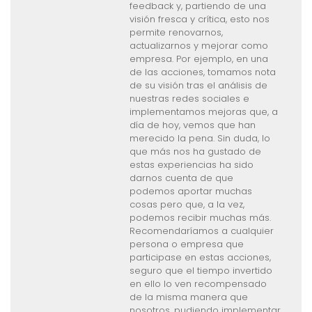
todo en un proyecto real.
¡Estamos deseando proponer
más retos!
Anchoas Hazas
En Suministros geriátricos Sanan,
hemos podido participar en las
charlas a futuros
emprendedores, aportando
nuestra experiencia en el
emprendimiento de una nueva
empresa. Esperamos que
nuestra charla exponiendo
nuestros conocimientos y
respondiendo a sus dudas, les
haya sido de utilidad. Nos
sorprendió la organización del
evento en el que participamos,
destacando su organización y la
cantidad de persona que
acudieron al mismo, felicitando